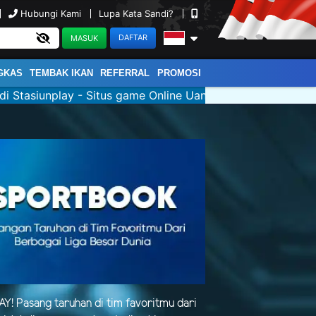
Hubungi Kami
Lupa Kata Sandi?
DAFTAR
GKAS
TEMBAK IKAN
REFERRAL
PROMOSI
- Situs game Online Uang Asli Terlengkap & Terpercaya di 
! Pasang taruhan di tim favoritmu dari