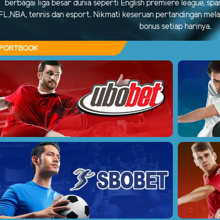
berbagai liga besar dunia seperti English premiere league, span
FL,NBA, tennis dan esport. Nikmati keseruan pertandingan mela
bonus setiap harinya.
PORTBOOK