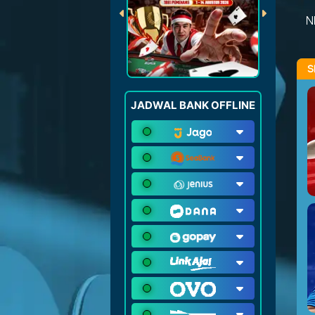
N
S
JADWAL BANK OFFLINE