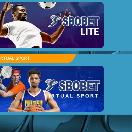
IRTUAL SPORT