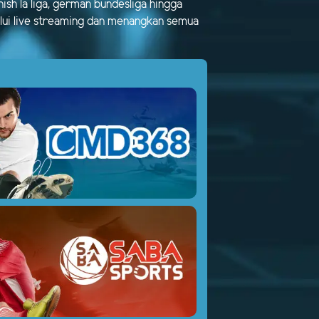
ish la liga, german bundesliga hingga
lui live streaming dan menangkan semua