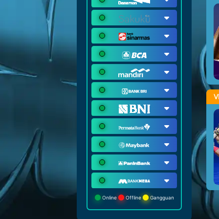
V
Online
Offline
Gangguan