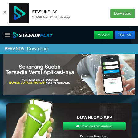
×
STASIUNPLAY
Download
STASIUNPLAY Mobile App
MASUK
DAFTAR
Download
BERANDA
DOWNLOAD APP
Download for Android
Panduan Download