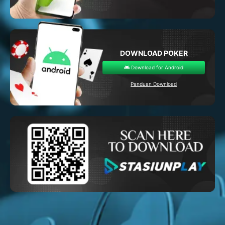
DOWNLOAD POKER
Download for Android
Panduan Download