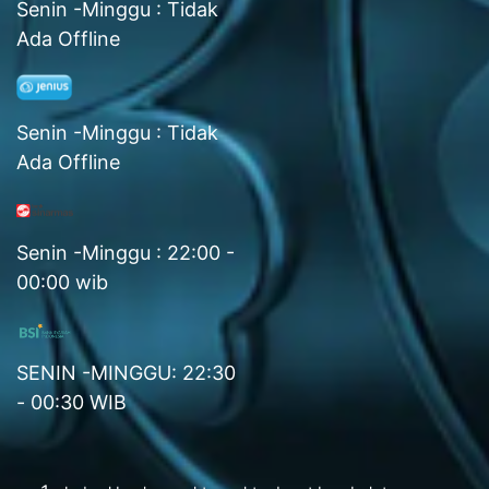
Senin -Minggu : Tidak
Ada Offline
Senin -Minggu : Tidak
Ada Offline
Senin -Minggu : 22:00 -
00:00 wib
SENIN -MINGGU: 22:30
- 00:30 WIB