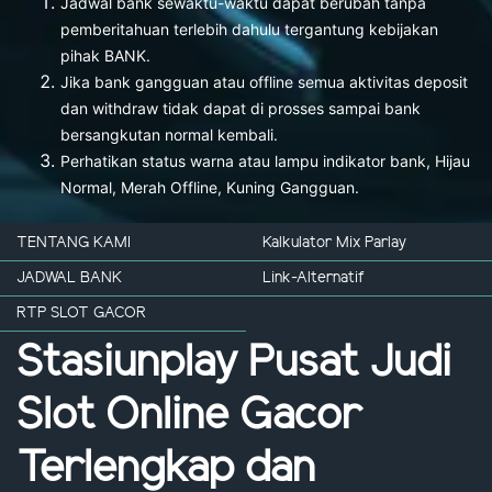
Jadwal bank sewaktu-waktu dapat berubah tanpa
pemberitahuan terlebih dahulu tergantung kebijakan
pihak BANK.
Jika bank gangguan atau offline semua aktivitas deposit
dan withdraw tidak dapat di prosses sampai bank
bersangkutan normal kembali.
Perhatikan status warna atau lampu indikator bank, Hijau
Normal, Merah Offline, Kuning Gangguan.
TENTANG KAMI
Kalkulator Mix Parlay
JADWAL BANK
Link-Alternatif
RTP SLOT GACOR
Stasiunplay Pusat Judi
Slot Online Gacor
Terlengkap dan