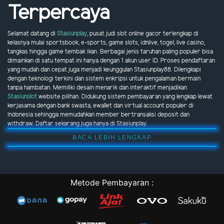
Terpercaya
Selamat datang di
Stasiunplay
, pusat judi slot online gacor terlengkap di
kelasnya mulai sportsbook, e-sports, game slots, idnlive, togel, live casino,
tangkas hingga game tembak ikan. Berbagai jenis taruhan paling populer bisa
dimainkan di satu tempat ini hanya dengan 1 akun user ID. Proses pendaftaran
yang mudah dan cepat juga menjadi keunggulan Stasiunplay88. Dilengkapi
dengan teknologi terkini dan sistem enkripsi untuk pengalaman bermain
tanpa hambatan. Memiliki desain menarik dan interaktif menjadikan
Stasiunslot
website pilihan. Didukung sistem pembayaran yang lengkap lewat
kerjasama dengan bank swasta, ewallet dan virtual account populer di
Indonesia sehingga memudahkan member bertransaksi deposit dan
withdraw. Daftar sekarang juga hanya di Stasiunplay.
BACA LEBIH LENGKAP
Metode Pembayaran :